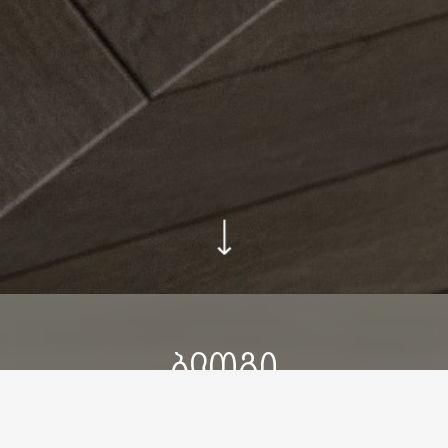
ᲑᲚᲝᲒᲘ