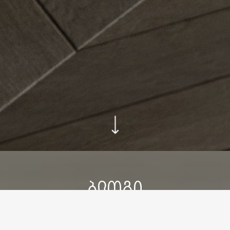
ᲑᲚᲝᲒᲘ