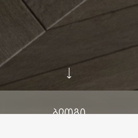
ᲑᲚᲝᲒᲘ