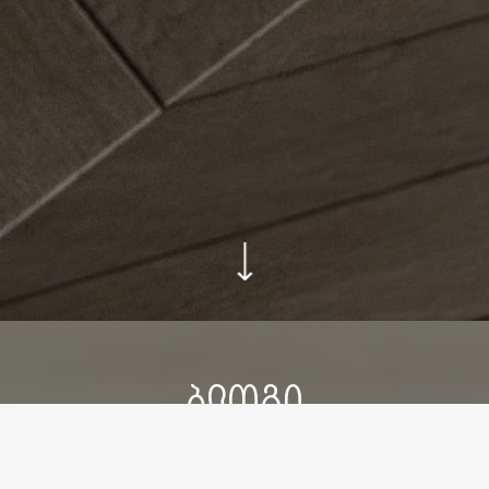
ᲑᲚᲝᲒᲘ