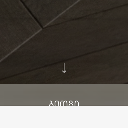
ᲑᲚᲝᲒᲘ